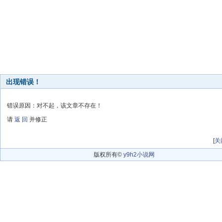
出现错误！
错误原因：对不起，该文章不存在！
请
返 回
并修正
[
关
版权所有©
y9h2小说网