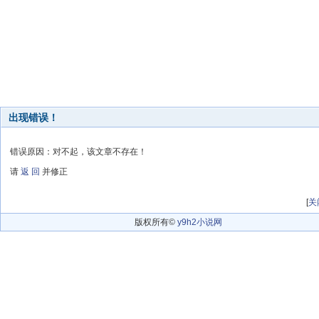
出现错误！
错误原因：对不起，该文章不存在！
请
返 回
并修正
[
关
版权所有©
y9h2小说网