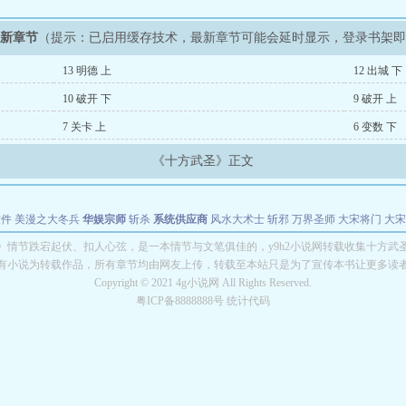
最新章节
（提示：已启用缓存技术，最新章节可能会延时显示，登录书架
13 明德 上
12 出城 下
10 破开 下
9 破开 上
7 关卡 上
6 变数 下
《十方武圣》正文
软件
美漫之大冬兵
华娱宗师
斩杀
系统供应商
风水大术士
斩邪
万界圣师
大宋将门
大宋
能巨星
绝对交易
全职武神
位面复制大师
华娱特效大亨
原始大厨王
怪物聊天群
某美漫
》情节跌宕起伏、扣人心弦，是一本情节与文笔俱佳的，y9h2小说网转载收集十方武
有小说为转载作品，所有章节均由网友上传，转载至本站只是为了宣传本书让更多读
长别打脸
Copyright © 2021 4g小说网 All Rights Reserved.
粤ICP备8888888号 统计代码