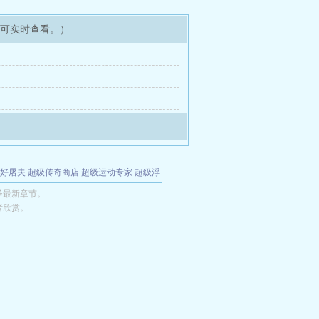
即可实时查看。）
好屠夫
超级传奇商店
超级运动专家
超级浮
的特工
我夺舍了魔皇
都市极品医仙
九天
酋
圣最新章节。
者欣赏。