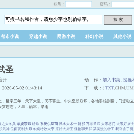
账号：
密码：
搜 索
都市小说
穿越小说
网游小说
科幻小说
其他小说
武圣
滚开
动 作：
加入书架
,
投推
26-05-02 01:43:14
下 载：
(
TXT
,CHM,UM
土，世宗三年，天下大乱，民不聊生。中央皇朝崩坏，各地群雄割据，门派独立
灾连连，大旱，酷寒，暴雨...
漫之大冬兵
华娱宗师
斩杀
系统供应商
风水大术士
斩邪
万界圣师
大宋将门
大宋好屠
职武神
位面复制大师
华娱特效大亨
原始大厨王
怪物聊天群
某美漫的特工
我夺舍了魔