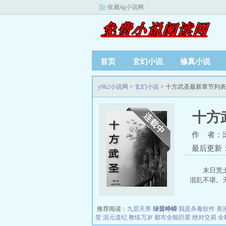
收藏4g小说网
首页
玄幻小说
修真小说
y9h2小说网
>
玄幻小说
> 十方武圣最新章节列表
十方
作 者：
最后更新：20
末日荒
混乱不堪。天
推荐阅读：
九层天界
绿茵峥嵘
我是杀毒软件
美
堂
混元道纪
教练万岁
都市全能巨星
绝对交易
全