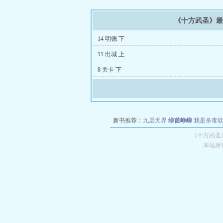
《十方武圣》
14 明德 下
11 出城 上
8 关卡 下
新书推荐：
九层天界
绿茵峥嵘
我是杀毒
空城
战争天堂
混元道纪
教练万岁
都市全
《十方武圣
本站所