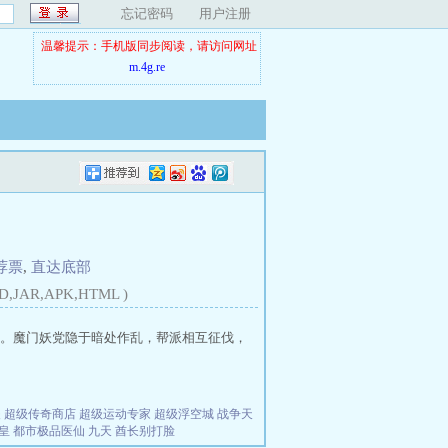
忘记密码
用户注册
温馨提示：手机版同步阅读，请访问网址
m.4g.re
荐票
,
直达底部
D,JAR,APK,HTML )
。魔门妖党隐于暗处作乱，帮派相互征伐，
夫
超级传奇商店
超级运动专家
超级浮空城
战争天
皇
都市极品医仙
九天
酋长别打脸