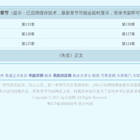
新章节
（提示：已启用缓存技术，最新章节可能会延时显示，登录书架即
第131章
第130章
第128章
第127章
第125章
第124章
《失笑》正文
软件
美漫之大冬兵
华娱宗师
斩杀
系统供应商
风水大术士
斩邪
万界圣师
大宋将门
大宋
能巨星
绝对交易
全职武神
位面复制大师
华娱特效大亨
原始大厨王
怪物聊天群
某美漫
》情节跌宕起伏、扣人心弦，是一本情节与文笔俱佳的，y9h2小说网转载收集失笑最
有小说为转载作品，所有章节均由网友上传，转载至本站只是为了宣传本书让更多读
长别打脸
Copyright © 2021 4g小说网 All Rights Reserved.
粤ICP备8888888号 统计代码