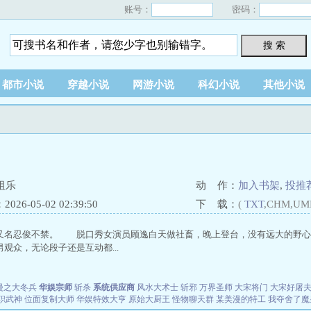
账号：
密码：
搜 索
都市小说
穿越小说
网游小说
科幻小说
其他小说
祖乐
动 作：
加入书架
,
投推
26-05-02 02:39:50
下 载：
(
TXT
,CHM,UM
又名忍俊不禁。 脱口秀女演员顾逸白天做社畜，晚上登台，没有远大的野心
观众，无论段子还是互动都...
漫之大冬兵
华娱宗师
斩杀
系统供应商
风水大术士
斩邪
万界圣师
大宋将门
大宋好屠
职武神
位面复制大师
华娱特效大亨
原始大厨王
怪物聊天群
某美漫的特工
我夺舍了魔