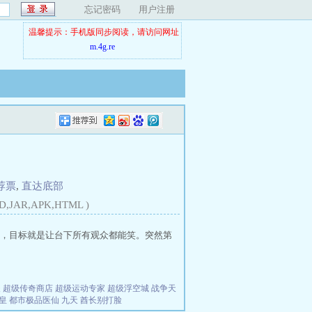
忘记密码
用户注册
温馨提示：手机版同步阅读，请访问网址
m.4g.re
荐票
,
直达底部
D,JAR,APK,HTML )
，目标就是让台下所有观众都能笑。突然第
夫
超级传奇商店
超级运动专家
超级浮空城
战争天
皇
都市极品医仙
九天
酋长别打脸