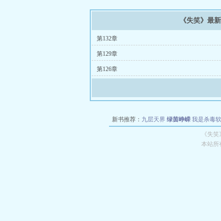
《失笑》最
第132章
第129章
第126章
新书推荐：
九层天界
绿茵峥嵘
我是杀毒
空城
战争天堂
混元道纪
教练万岁
都市全
《失笑
本站所