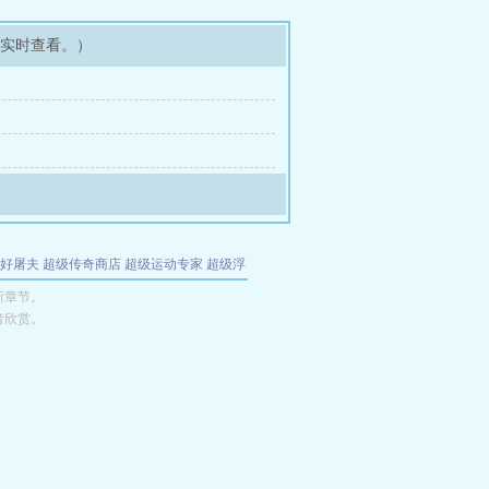
可实时查看。）
好屠夫
超级传奇商店
超级运动专家
超级浮
的特工
我夺舍了魔皇
都市极品医仙
九天
酋
新章节。
者欣赏。