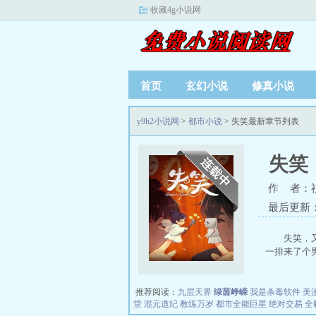
收藏4g小说网
首页
玄幻小说
修真小说
y9h2小说网
>
都市小说
> 失笑最新章节列表
失笑
作 者：
最后更新：20
失笑，
一排来了个男
推荐阅读：
九层天界
绿茵峥嵘
我是杀毒软件
美
堂
混元道纪
教练万岁
都市全能巨星
绝对交易
全